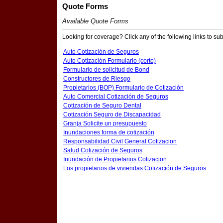
Quote Forms
Available Quote Forms
Looking for coverage? Click any of the following links to sub
Auto Cotización de Seguros
Auto Cotización Formulario (corto)
Formulario de solicitud de Bond
Constructores de Riesgo
Propietarios (BOP) Formulario de Cotización
Auto Comercial Cotización de Seguros
Cotización de Seguro Dental
Cotización Seguro de Discapacidad
Granja Solicite un presupuesto
Inundaciones forma de cotización
Responsabilidad Civil General Cotizacion
Salud Cotización de Seguros
Inundación de Propietarios Cotizacion
Los propietarios de viviendas Cotización de Seguros